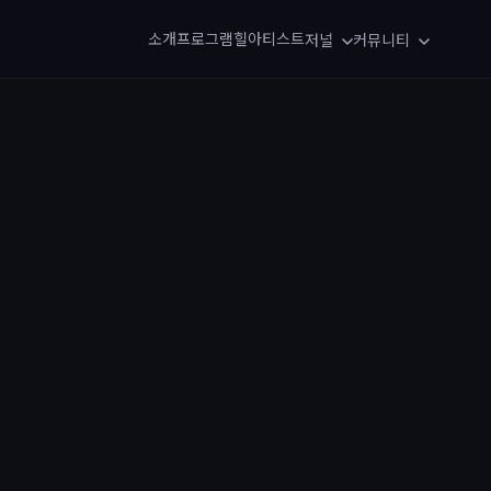
소개
프로그램
힐아티스트
저널
커뮤니티