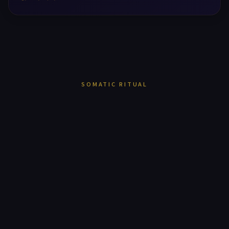
SOMATIC RITUAL
힐링타임은
마사지샵이 아닙니다.
16년의 헤리티지가 증명한 하나의 진실 —
몸을 푸는 것이 아니라,
삶에 쉼표를 찍는 의식을 설계합니다.