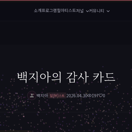
소개
프로그램
힐아티스트
저널
커뮤니티
백지아의 감사 카드
백지아
2026.04.30
197
0
힐아티스트