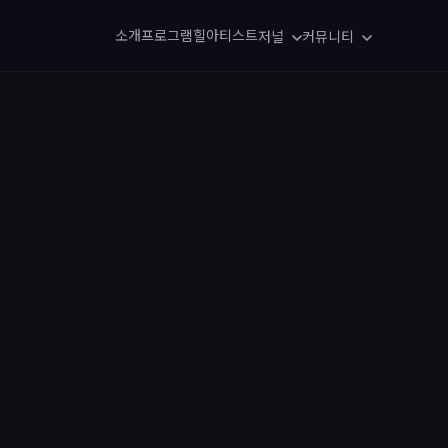
소개
프로그램
힐아티스트
저널
커뮤니티