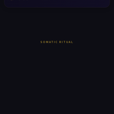
SOMATIC RITUAL
힐링타임은
마사지샵이 아닙니다.
16년의 헤리티지가 증명한 하나의 진실 —
몸을 푸는 것이 아니라,
삶에 쉼표를 찍는 의식을 설계합니다.