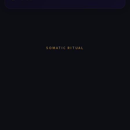
SOMATIC RITUAL
힐링타임은
마사지샵이 아닙니다.
16년의 헤리티지가 증명한 하나의 진실 —
몸을 푸는 것이 아니라,
삶에 쉼표를 찍는 의식을 설계합니다.