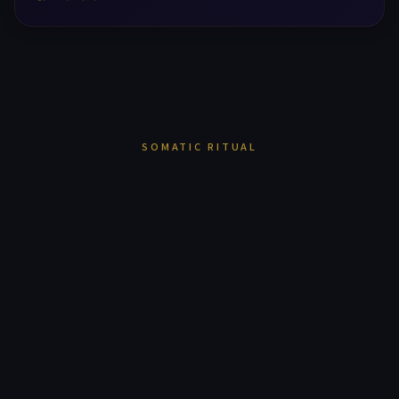
SOMATIC RITUAL
힐링타임은
마사지샵이 아닙니다.
16년의 헤리티지가 증명한 하나의 진실 —
몸을 푸는 것이 아니라,
삶에 쉼표를 찍는 의식을 설계합니다.