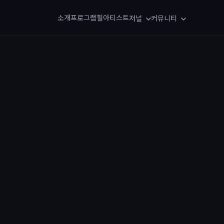
소개
프로그램
힐아티스트
저널
커뮤니티