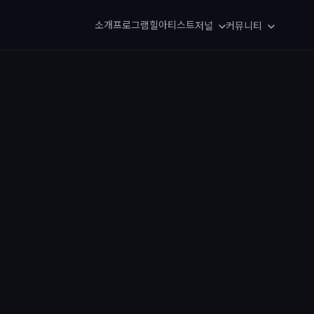
소개
프로그램
힐아티스트
저널
커뮤니티