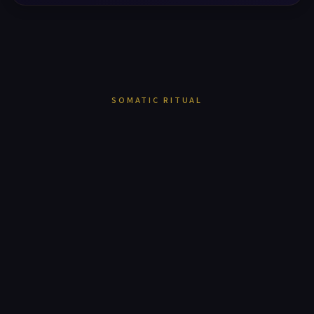
SOMATIC RITUAL
힐링타임은
마사지샵이 아닙니다.
16년의 헤리티지가 증명한 하나의 진실 —
몸을 푸는 것이 아니라,
삶에 쉼표를 찍는 의식을 설계합니다.