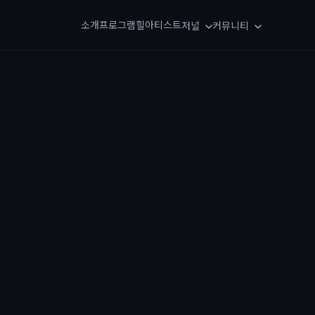
소개
프로그램
힐아티스트
저널
커뮤니티