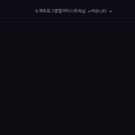
소개
프로그램
힐아티스트
저널
커뮤니티