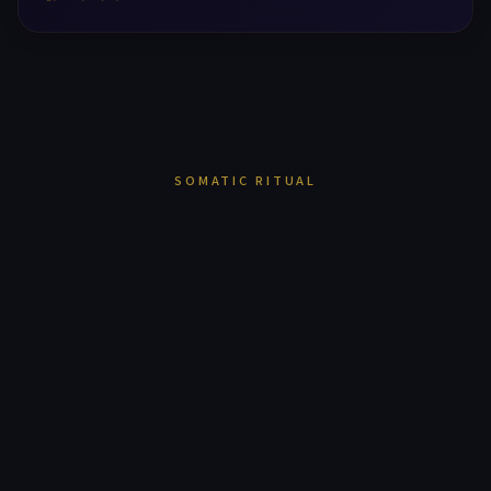
SOMATIC RITUAL
힐링타임은
마사지샵이 아닙니다.
16년의 헤리티지가 증명한 하나의 진실 —
몸을 푸는 것이 아니라,
삶에 쉼표를 찍는 의식을 설계합니다.